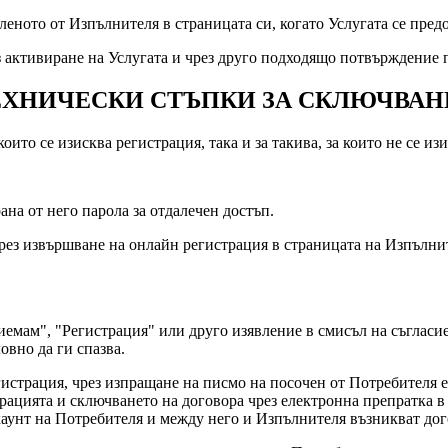
леното от Изпълнителя в страницата си, когато Услугата се пред
 активиране на Услугата и чрез друго подходящо потвърждение 
ЕХНИЧЕСКИ СТЪПКИ ЗА СКЛЮЧВАН
оито се изисква регистрация, така и за такива, за които не се из
рана от него парола за отдалечен достъп.
 чрез извършване на онлайн регистрация в страницата на Изпълни
иемам", "Регистрация" или друго изявление в смисъл на съгласие
ловно да ги спазва.
истрация, чрез изпращане на писмо на посочен от Потребителя е
ацията и сключването на договора чрез електронна препратка в 
акаунт на Потребителя и между него и Изпълнителя възникват д