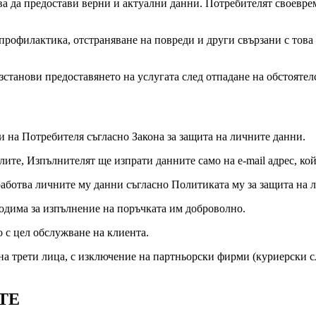
а да предостави верни и актуални данни. Потребителят своеврем
 профилактика, отстраняване на повреди и други свързани с тов
зстанови предоставянето на услугата след отпадане на обстоятел
и на Потребителя съгласно Закона за защита на личните данни.
лите, Изпълнителят ще изпрати данните само на e-mail адрес, ко
бработва личните му данни съгласно Политиката му за защита на
одима за изпълнение на поръчката им доброволно.
 с цел обслужване на клиента.
на трети лица, с изключение на партньорски фирми (куриерски сл
ТЕ