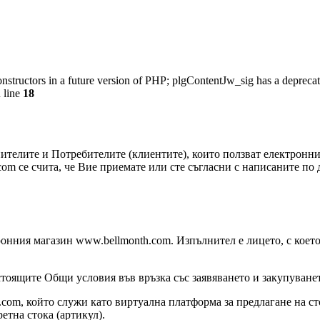
onstructors in a future version of PHP; plgContentJw_sig has a deprecat
 line
18
елите и Потребителите (клиентите), които ползват електронния
com cе счита, че Вие приемате или сте съгласни с написаните п
ронния магазин www.bellmonth.com. Изпълнител е лицето, с коет
тоящите Общи условия във връзка със заявяването и закупуванет
 който служи като виртуална платформа за предлагане на сток
на стока (артикул).