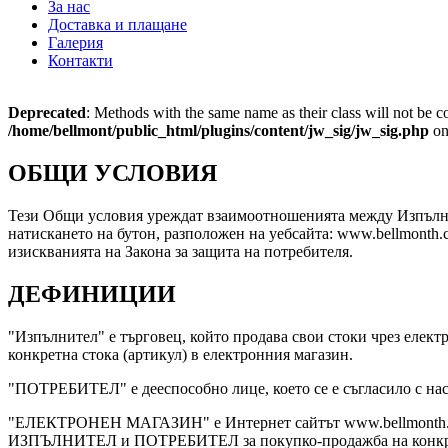
За нас
Доставка и плащане
Галерия
Контакти
Deprecated
: Methods with the same name as their class will not be c
/home/bellmont/public_html/plugins/content/jw_sig/jw_sig.php
on
ОБЩИ УСЛОВИЯ
Тези Общи условия уреждат взаимоотношенията между Изпълнит
натискането на бутон, разположен на уебсайта: www.bellmonth.
изискванията на Закона за защита на потребителя.
ДЕФИНИЦИИ
"Изпълнител" е търговец, който продава свои стоки чрез елект
конкретна стока (артикул) в електронния магазин.
"ПОТРЕБИТЕЛ" e дееспособно лице, което се е съгласило с нас
"ЕЛЕКТРОНЕН МАГАЗИН" е Интернет сайтът www.bellmonth.com,
ИЗПЪЛНИТЕЛ и ПОТРЕБИТЕЛ за покупко-продажба на конкрет