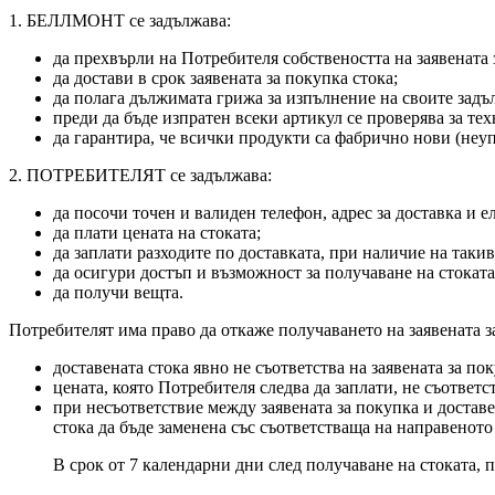
1. БЕЛЛМОНТ се задължава:
да прехвърли на Потребителя собствеността на заявената з
да достави в срок заявената за покупка стока;
да полага дължимата грижа за изпълнение на своите задъ
преди да бъде изпратен всеки артикул се проверява за те
да гарантира, че всички продукти са фабрично нови (неу
2. ПОТРЕБИТЕЛЯТ се задължава:
да посочи точен и валиден телефон, адрес за доставка и е
да плати цената на стоката;
да заплати разходите по доставката, при наличие на такив
да осигури достъп и възможност за получаване на стоката
да получи вещта.
Потребителят има право да откаже получаването на заявената за
доставената стока явно не съответства на заявената за по
цената, която Потребителя следва да заплати, не съответс
при несъответствие между заявената за покупка и доставе
стока да бъде заменена със съответстваща на направеното 
В срок от 7 календарни дни след получаване на стоката, 