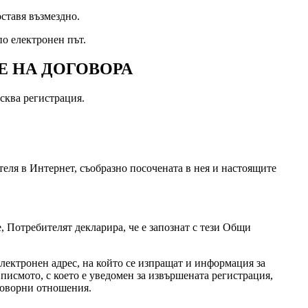
оставя възмездно.
по електронен път.
Е НА ДОГОВОРА
исква регистрация.
теля в Интернет, съобразно посочената в нея и настоящите
, Потребителят декларира, че е запознат с тези Общи
лектронен адрес, на който се изпращат и информация за
писмото, с което е уведомен за извършената регистрация,
оговорни отношения.