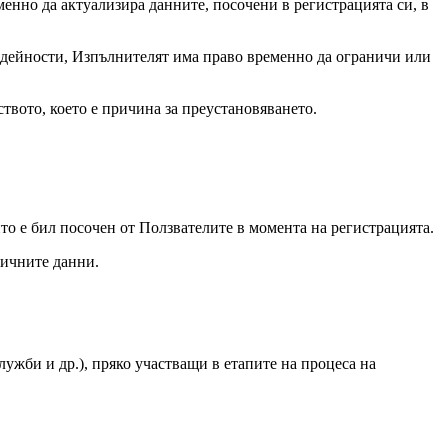
енно да актуализира данните, посочени в регистрацията си, в
а дейности, Изпълнителят има право временно да ограничи или
ството, което е причина за преустановяването.
йто е бил посочен от Ползвателите в момента на регистрацията.
 личните данни.
ужби и др.), пряко участващи в етапите на процеса на