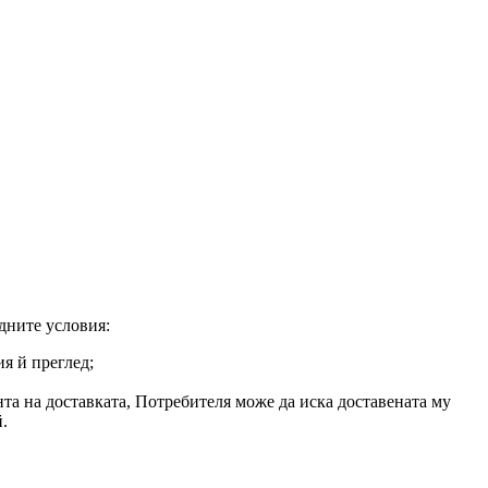
едните условия:
ия й преглед;
нта на доставката, Потребителя може да иска доставената му
.