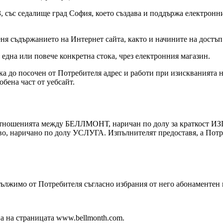
с седалище град София, което създава и поддържа електронния
съдържанието на Интернет сайта, както и начините на достъп 
една или повече конкретна стока, чрез електронния магазин.
ка до посочен от Потребителя адрес и работи при изискванията 
бена част от уебсайт.
на отношенията между БЕЛЛМОНТ, наричан по долу за краткос
о, наричано по долу УСЛУГА. Изпълнителят предоставя, а Потре
ължимо от Потребителя съгласно избрания от него абонаментен п
на на страницата www.bellmonth.com.