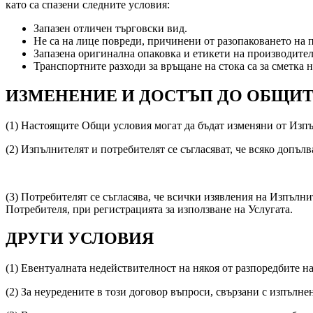
като са спазени следните условия:
Запазен отличен търговски вид.
Не са на лице повреди, причинени от разопаковането на 
Запазена оригинална опаковка и етикети на производител
Транспортните разходи за връщане на стока са за сметка н
ИЗМЕНЕНИЕ И ДОСТЪП ДО ОБЩИТ
(1) Настоящите Общи условия могат да бъдат изменяни от Изпъ
(2) Изпълнителят и потребителят се съгласяват, че всяко допъ
(3) Потребителят се съгласява, че всички изявления на Изпълн
Потребителя, при регистрацията за използване на Услугата.
ДРУГИ УСЛОВИЯ
(1) Евентуалната недействителност на някоя от разпоредбите н
(2) За неуредените в този договор въпроси, свързани с изпълне