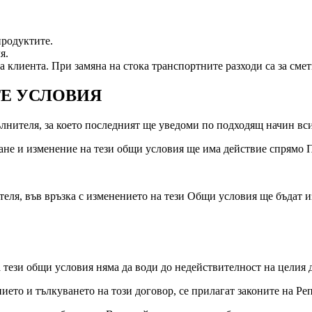
продуктите.
я.
а клиента. При замяна на стока транспортните разходи са за смет
Е УСЛОВИЯ
лнителя, за което последният ще уведоми по подходящ начин вс
лване и изменение на тези общи условия ще има действие спрямо
ителя, във връзка с изменението на тези Общи условия ще бъдат 
а тези общи условия няма да води до недействителност на целия 
нието и тълкуването на този договор, се прилагат законите на Р