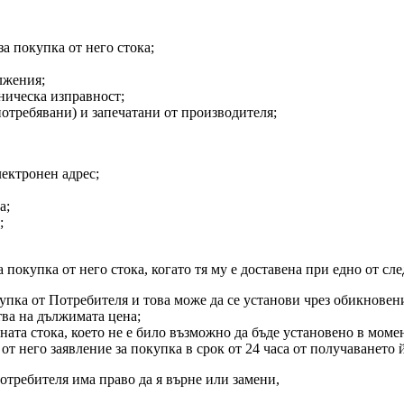
а покупка от него стока;
лжения;
хническа изправност;
потребявани) и запечатани от производителя;
лектронен адрес;
а;
;
 покупка от него стока, когато тя му е доставена при едно от сл
купка от Потребителя и това може да се установи чрез обикновен
тва на дължимата цена;
ната стока, което не е било възможно да бъде установено в моме
от него заявление за покупка в срок от 24 часа от получаването й
потребителя има право да я върне или замени,