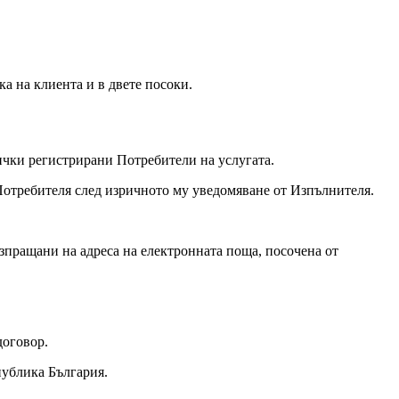
ка на клиента и в двете посоки.
ички регистрирани Потребители на услугата.
 Потребителя след изричното му уведомяване от Изпълнителя.
изпращани на адреса на електронната поща, посочена от
договор.
епублика България.