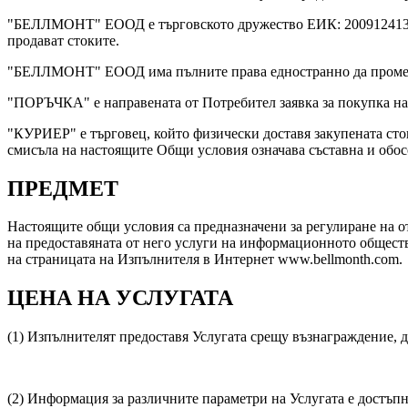
"БЕЛЛМОНТ" ЕООД е търговското дружество ЕИК: 200912413, съ
продават стоките.
"БЕЛЛМОНТ" ЕООД има пълните права едностранно да променя 
"ПОРЪЧКА" е направената от Потребител заявка за покупка на 
"КУРИЕР" е търговец, който физически доставя закупената сто
смисъла на настоящите Общи условия означава съставна и обосо
ПРЕДМЕТ
Настоящите общи условия са предназначени за регулиране 
на предоставяната от него услуги на информационното обществ
на страницата на Изпълнителя в Интернет www.bellmonth.com.
ЦЕНА НА УСЛУГАТА
(1) Изпълнителят предоставя Услугата срещу възнаграждение, д
(2) Информация за различните параметри на Услугата е достъп